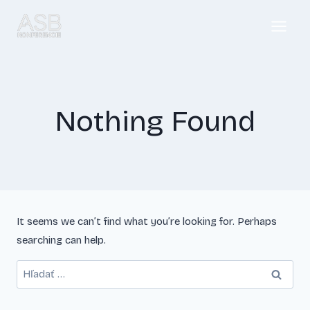
Skip
to
content
Nothing Found
It seems we can’t find what you’re looking for. Perhaps
searching can help.
Hľadať: